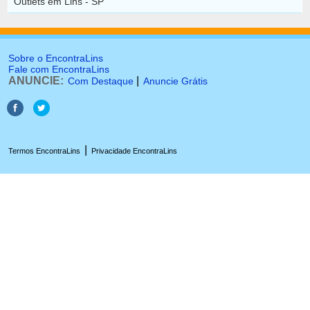
Outlets em Lins - SP
Sobre o EncontraLins
Fale com EncontraLins
ANUNCIE:
|
Com Destaque
Anuncie Grátis
|
Termos EncontraLins
Privacidade EncontraLins