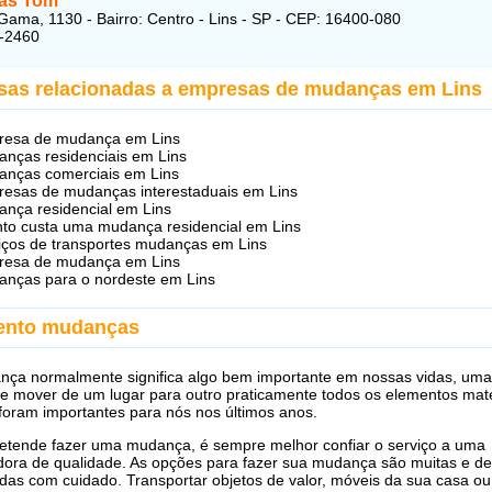
as Tom
Gama, 1130 - Bairro: Centro - Lins - SP - CEP: 16400-080
3-2460
sas relacionadas a empresas de mudanças em Lins
resa de mudança em Lins
nças residenciais em Lins
nças comerciais em Lins
esas de mudanças interestaduais em Lins
nça residencial em Lins
to custa uma mudança residencial em Lins
iços de transportes mudanças em Lins
resa de mudança em Lins
nças para o nordeste em Lins
ento mudanças
ça normalmente significa algo bem importante em nossas vidas, uma
e mover de um lugar para outro praticamente todos os elementos mate
foram importantes para nós nos últimos anos.
etende fazer uma mudança, é sempre melhor confiar o serviço a uma
dora de qualidade. As opções para fazer sua mudança são muitas e d
idas com cuidado. Transportar objetos de valor, móveis da sua casa o