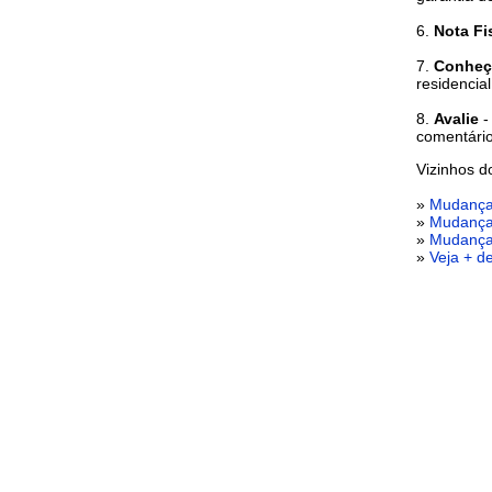
6.
Nota Fi
7.
Conheç
residencia
8.
Avalie
-
comentário
Vizinhos 
»
Mudança
»
Mudança
»
Mudança
»
Veja + d