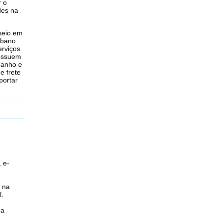
r o
des na
seio em
rbano
erviços
ossuem
manho e
e frete
portar
, e-
 na
l.
 a