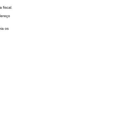
 fiscal.
dereço
eia os