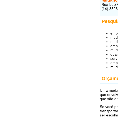
Mudanç
Rua Luiz 
(14) 352
Pesqui
emp
muda
muda
empr
muda
quan
serv
emp
muda
Orçam
Uma mudan
que envolv
que são e 
Se você pr
transporta
ser escolh