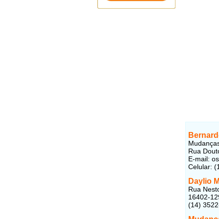
Bernard
Mudanças
Rua Douto
E-mail: o
Celular: 
Daylio 
Rua Nesto
16402-12
(14) 352