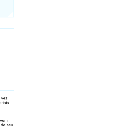
 vez
riais
evem
u de seu