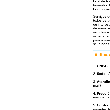
local de t
tamanho do
locomoção,
Serviços d
todos os 
ou interes
de armaze
veículos e
variedade 
para a sua
seus bens.
8 dica
1.
CNPJ
- 
2.
Sede
- 
3.
Atendi
mail?
4.
Preço J
maioria da
5.
Contrat
garantia d