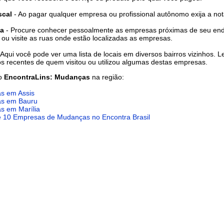
scal
- Ao pagar qualquer empresa ou profissional autônomo exija a nota
a
- Procure conhecer pessoalmente as empresas próximas de seu en
l ou visite as ruas onde estão localizadas as empresas.
 Aqui você pode ver uma lista de locais em diversos bairros vizinhos. L
s recentes de quem visitou ou utilizou algumas destas empresas.
do
EncontraLins: Mudanças
na região:
s em Assis
s em Bauru
s em Marília
e 10 Empresas de Mudanças no Encontra Brasil