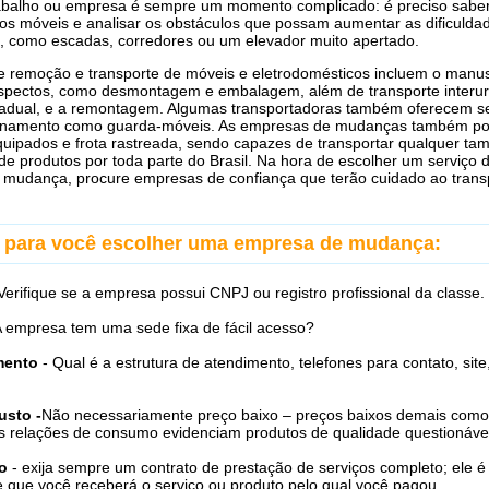
rabalho ou empresa é sempre um momento complicado: é preciso sabe
s móveis e analisar os obstáculos que possam aumentar as dificulda
 como escadas, corredores ou um elevador muito apertado.
e remoção e transporte de móveis e eletrodomésticos incluem o manu
aspectos, como desmontagem e embalagem, além de transporte interu
tadual, e a remontagem. Algumas transportadoras também oferecem s
namento como guarda-móveis. As empresas de mudanças também p
quipados e frota rastreada, sendo capazes de transportar qualquer ta
de produtos por toda parte do Brasil. Na hora de escolher um serviço d
 mudança, procure empresas de confiança que terão cuidado ao trans
s para você escolher uma empresa de mudança:
Verifique se a empresa possui CNPJ ou registro profissional da classe.
A empresa tem uma sede fixa de fácil acesso?
mento
- Qual é a estrutura de atendimento, telefones para contato, site
usto -
Não necessariamente preço baixo – preços baixos demais como
s relações de consumo evidenciam produtos de qualidade questionáve
o
- exija sempre um contrato de prestação de serviços completo; ele é
e que você receberá o serviço ou produto pelo qual você pagou.