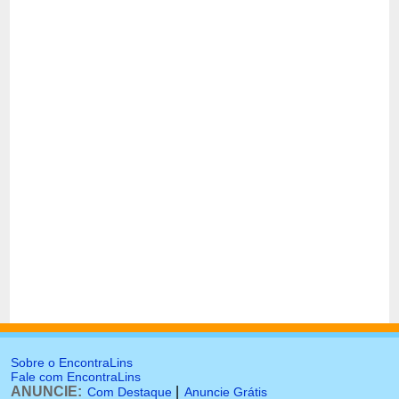
Sobre o EncontraLins
Fale com EncontraLins
ANUNCIE:
|
Com Destaque
Anuncie Grátis