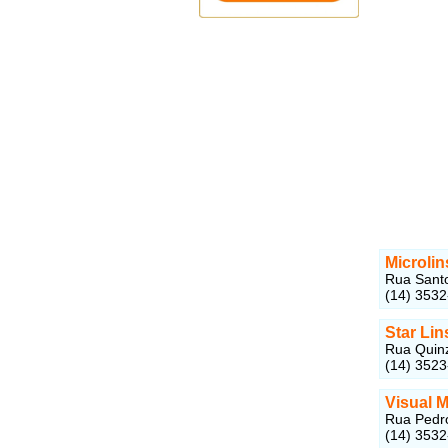
Microlin
Rua Santo
(14) 353
Star Lin
Rua Quinz
(14) 3523
Visual M
Rua Pedro
(14) 353